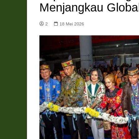
Menjangkau Globa
Pemkab Katingan
DPRD Katingan
Pemkab Kobar
DPRD Kotawaringin Bar
2
18 Mei 2026
Pemkab Kotim
DPRD Kotawaringin Ti
Pemkab Lamandau
DPRD Lamandau
Pemkab Murung Raya
DPRD Murung Raya
Pemkab Pulang Pisau
DPRD Pulang Pisau
Pemkab Seruyan
DPRD Seruyan
Pemkab Sukamara
DPRD Sukamara