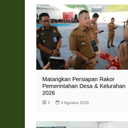
r
e
n
d
l
y
Matangkan Persiapan Rakor
Pemerintahan Desa & Kelurahan
2026
2
4 Agustus 2026