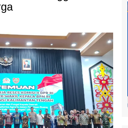
rga
at
mur