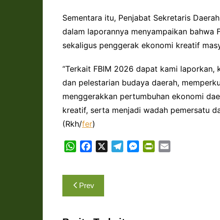
Sementara itu, Penjabat Sekretaris Daerah
dalam laporannya menyampaikan bahwa F
sekaligus penggerak ekonomi kreatif masy
“Terkait FBIM 2026 dapat kami laporkan,
dan pelestarian budaya daerah, memperku
menggerakkan pertumbuhan ekonomi daer
kreatif, serta menjadi wadah pemersatu d
(Rkh/
fer
)
W
F
X
T
M
P
E
h
a
e
e
r
m
a
c
l
s
i
a
Navigasi
t
e
e
s
n
i
Prev
s
b
g
e
t
l
pos
A
o
r
n
F
p
o
a
g
r