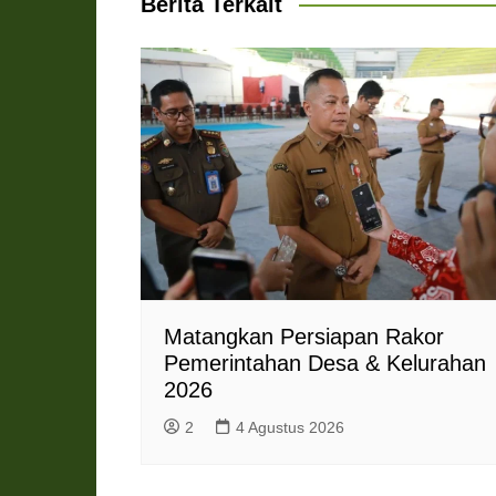
Berita Terkait
p
k
m
e
i
r
e
n
d
l
y
Matangkan Persiapan Rakor
Pemerintahan Desa & Kelurahan
2026
2
4 Agustus 2026