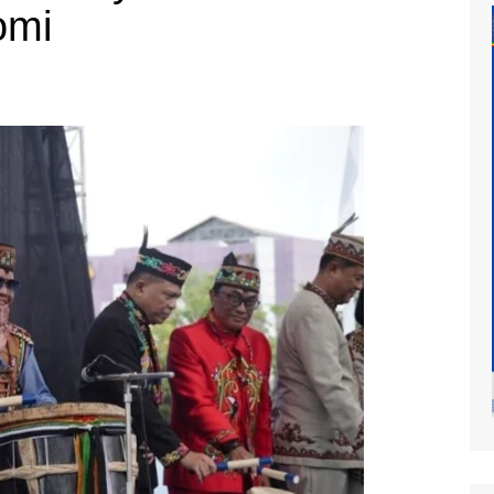
omi
at
mur