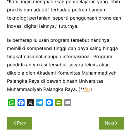
“Kami ingin menghadirkan pembelajaran yang lebih
praktis dan adaptif terhadap perkembangan
teknologi pertanian, seperti penggunaan drone dan
inovasi digital lainnya,” tuturnya.
Ia berharap lulusan program tersebut nantinya
memiliki kompetensi tinggi dan daya saing hingga
tingkat nasional maupun internasional. Program
pendidikan vokasi tersebut secara teknis akan
dikelola oleh Akademi Komunitas Muhammadiyah
Palangka Raya di bawah binaan Universitas
Muhammadiyah Palangka Raya. (*/
fer
)
W
F
X
T
M
P
E
h
a
e
e
r
m
a
c
l
s
i
a
Navigasi
Prev
Next
t
e
e
s
n
i
pos
s
b
g
e
t
l