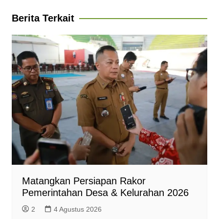
A
o
r
n
F
Berita Terkait
p
o
a
g
r
p
k
m
e
i
r
e
n
d
l
y
Matangkan Persiapan Rakor
Pemerintahan Desa & Kelurahan 2026
2
4 Agustus 2026