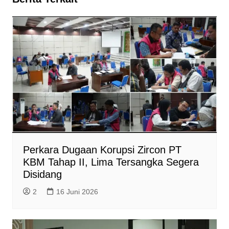
p
o
a
g
r
p
k
m
e
i
r
e
n
d
l
y
Perkara Dugaan Korupsi Zircon PT
KBM Tahap II, Lima Tersangka Segera
Disidang
2
16 Juni 2026