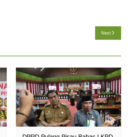
Next
DPRD Pulang Pisau Bahas LKPD