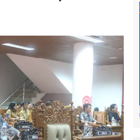
at
mur