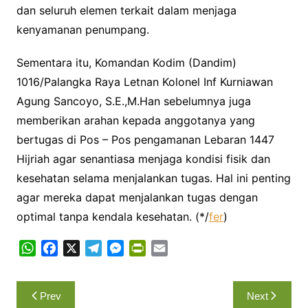
dan seluruh elemen terkait dalam menjaga
kenyamanan penumpang.
Sementara itu, Komandan Kodim (Dandim)
1016/Palangka Raya Letnan Kolonel Inf Kurniawan
Agung Sancoyo, S.E.,M.Han sebelumnya juga
memberikan arahan kepada anggotanya yang
bertugas di Pos – Pos pengamanan Lebaran 1447
Hijriah agar senantiasa menjaga kondisi fisik dan
kesehatan selama menjalankan tugas. Hal ini penting
agar mereka dapat menjalankan tugas dengan
optimal tanpa kendala kesehatan. (*/
fer
)
W
F
X
T
M
P
E
h
a
e
e
r
m
a
c
l
s
i
a
Navigasi
Prev
Next
t
e
e
s
n
i