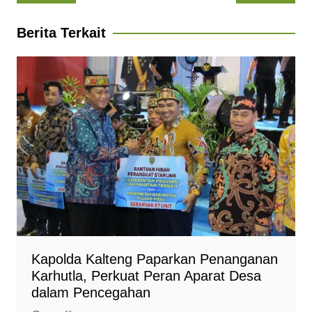
pos
s
b
g
e
t
l
A
o
r
n
F
Berita Terkait
p
o
a
g
r
p
k
m
e
i
r
e
n
d
l
y
Kapolda Kalteng Paparkan Penanganan
Karhutla, Perkuat Peran Aparat Desa
dalam Pencegahan