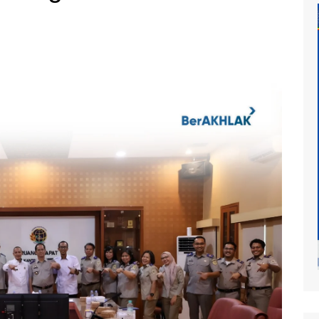
at
mur