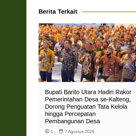
A
o
r
n
F
p
o
a
g
r
Berita Terkait
p
k
m
e
i
r
e
n
d
l
y
Bupati Barito Utara Hadiri Rakor
Pemerintahan Desa se-Kalteng,
Dorong Penguatan Tata Kelola
hingga Percepatan
Pembangunan Desa
1
7 Agustus 2026