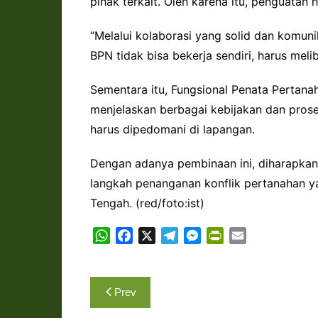
pihak terkait. Oleh karena itu, penguatan
“Melalui kolaborasi yang solid dan komunik
BPN tidak bisa bekerja sendiri, harus mel
Sementara itu, Fungsional Penata Pertanah
menjelaskan berbagai kebijakan dan pros
harus dipedomani di lapangan.
Dengan adanya pembinaan ini, diharapka
langkah penanganan konflik pertanahan yan
Tengah. (red/foto:ist)
W
F
X
T
M
P
E
h
a
e
e
r
m
a
c
l
s
i
a
Navigasi
t
e
e
s
n
i
Prev
s
b
g
e
t
l
pos