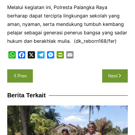
Melalui kegiatan ini, Polresta Palangka Raya
berharap dapat tercipta lingkungan sekolah yang
aman, nyaman, serta mendukung tumbuh kembang
pelajar sebagai generasi penerus bangsa yang sadar
hukum dan berakhlak mulia. (dk_reborn168/fer)
W
F
X
T
M
P
E
h
a
e
e
r
m
a
c
l
s
i
a
Navigasi
Prev
Next
t
e
e
s
n
i
pos
s
b
g
e
t
l
A
o
r
n
F
Berita Terkait
p
o
a
g
r
p
k
m
e
i
r
e
n
d
l