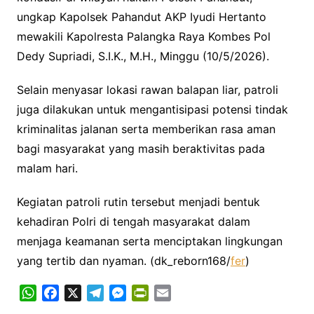
ungkap Kapolsek Pahandut AKP Iyudi Hertanto
mewakili Kapolresta Palangka Raya Kombes Pol
Dedy Supriadi, S.I.K., M.H., Minggu (10/5/2026).
Selain menyasar lokasi rawan balapan liar, patroli
juga dilakukan untuk mengantisipasi potensi tindak
kriminalitas jalanan serta memberikan rasa aman
bagi masyarakat yang masih beraktivitas pada
malam hari.
Kegiatan patroli rutin tersebut menjadi bentuk
kehadiran Polri di tengah masyarakat dalam
menjaga keamanan serta menciptakan lingkungan
yang tertib dan nyaman. (dk_reborn168/
fer
)
W
F
X
T
M
P
E
h
a
e
e
r
m