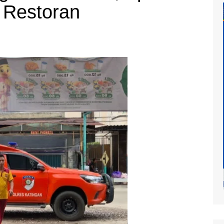
 Restoran
at
mur