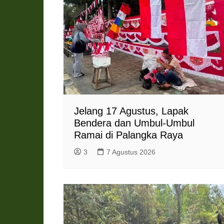
l
y
Jelang 17 Agustus, Lapak
Bendera dan Umbul-Umbul
Ramai di Palangka Raya
3
7 Agustus 2026