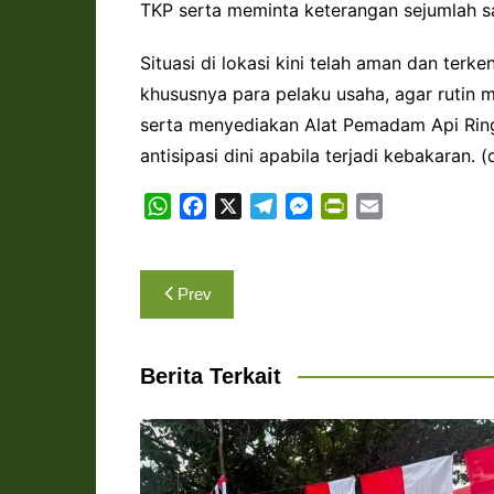
TKP serta meminta keterangan sejumlah s
Situasi di lokasi kini telah aman dan ter
khususnya para pelaku usaha, agar rutin m
serta menyediakan Alat Pemadam Api Ring
antisipasi dini apabila terjadi kebakaran. (
W
F
X
T
M
P
E
h
a
e
e
r
m
a
c
l
s
i
a
Navigasi
t
e
e
s
n
i
Prev
s
b
g
e
t
l
pos
A
o
r
n
F
p
o
a
g
r
Berita Terkait
p
k
m
e
i
r
e
n
d