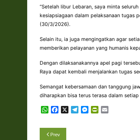
“Setelah libur Lebaran, saya minta seluru
kesiapsiagaan dalam pelaksanaan tugas p
(30/3/2026).
Selain itu, ia juga mengingatkan agar se
memberikan pelayanan yang humanis kep
Dengan dilaksanakannya apel pagi tersebu
Raya dapat kembali menjalankan tugas sec
Semangat kebersamaan dan tanggung jaw
diharapkan bisa terus terasa dalam setiap
W
F
X
T
M
P
E
h
a
e
e
r
m
a
c
l
s
i
a
Navigasi
t
e
e
s
n
i
Prev
s
b
g
e
t
l