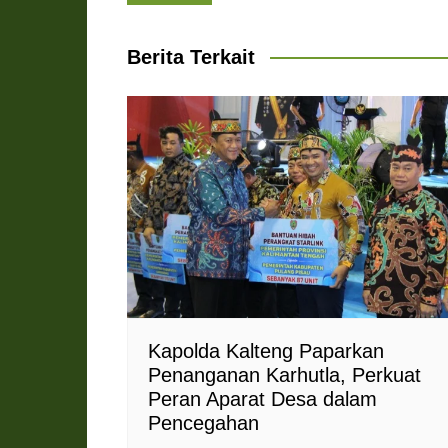
pos
A
o
r
n
F
p
o
a
g
r
Berita Terkait
p
k
m
e
i
r
e
n
d
l
y
Kapolda Kalteng Paparkan
Penanganan Karhutla, Perkuat
Peran Aparat Desa dalam
Pencegahan