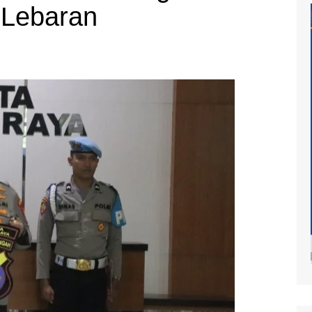
 Lebaran
at
mur