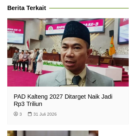
A
o
r
n
F
Berita Terkait
p
o
a
g
r
p
k
m
e
i
r
e
n
d
l
y
PAD Kalteng 2027 Ditarget Naik Jadi
Rp3 Triliun
3
31 Juli 2026