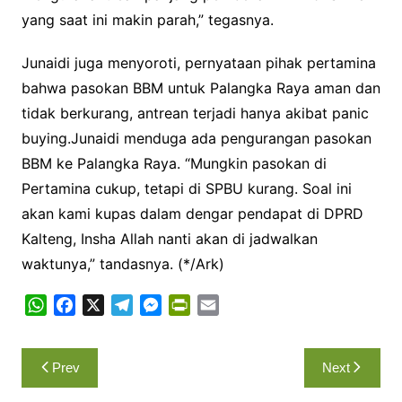
yang saat ini makin parah,” tegasnya.
Junaidi juga menyoroti, pernyataan pihak pertamina
bahwa pasokan BBM untuk Palangka Raya aman dan
tidak berkurang, antrean terjadi hanya akibat panic
buying.Junaidi menduga ada pengurangan pasokan
BBM ke Palangka Raya. “Mungkin pasokan di
Pertamina cukup, tetapi di SPBU kurang. Soal ini
akan kami kupas dalam dengar pendapat di DPRD
Kalteng, Insha Allah nanti akan di jadwalkan
waktunya,” tandasnya. (*/Ark)
W
F
X
T
M
P
E
h
a
e
e
r
m
a
c
l
s
i
a
Navigasi
Prev
Next
t
e
e
s
n
i
pos
s
b
g
e
t
l