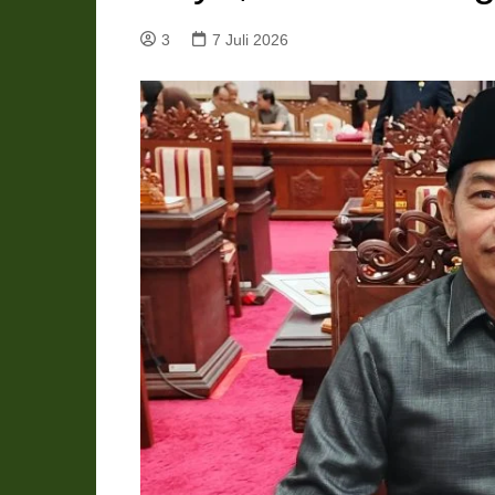
Pemkab Katingan
DPRD Katingan
3
7 Juli 2026
Pemkab Kobar
DPRD Kotawaringin Bar
Pemkab Kotim
DPRD Kotawaringin Ti
Pemkab Lamandau
DPRD Lamandau
Pemkab Murung Raya
DPRD Murung Raya
Pemkab Pulang Pisau
DPRD Pulang Pisau
Pemkab Seruyan
DPRD Seruyan
Pemkab Sukamara
DPRD Sukamara