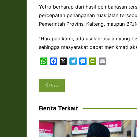
Yetro berharap dari hasil pembahasan te
percepatan penanganan ruas jalan tersebu
Pemerintah Provinsi Kalteng, maupun BPJN
“Harapan kami, ada usulan-usulan yang bisa
sehingga masyarakat dapat menikmati akse
W
F
X
T
M
P
E
h
a
e
e
r
m
a
c
l
s
i
a
Navigasi
t
e
e
s
n
i
Prev
s
b
g
e
t
l
pos
A
o
r
n
F
p
o
a
g
r
Berita Terkait
p
k
m
e
i
r
e
n
d