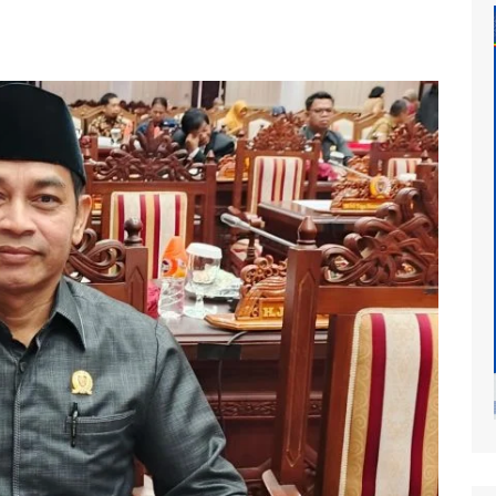
at
mur