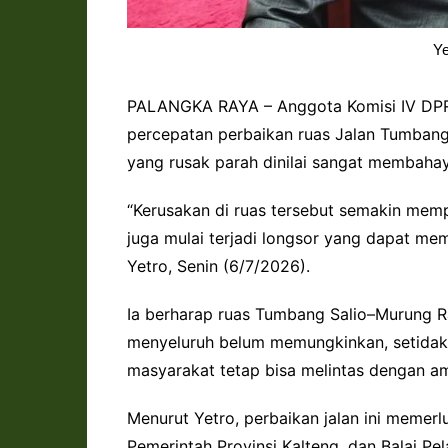
Y
PALANGKA RAYA – Anggota Komisi IV DPR
percepatan perbaikan ruas Jalan Tumbang 
yang rusak parah dinilai sangat membaha
“Kerusakan di ruas tersebut semakin mempr
juga mulai terjadi longsor yang dapat me
Yetro, Senin (6/7/2026).
Ia berharap ruas Tumbang Salio–Murung R
menyeluruh belum memungkinkan, setidakn
masyarakat tetap bisa melintas dengan a
Menurut Yetro, perbaikan jalan ini memerl
Pemerintah Provinsi Kalteng, dan Balai Pel