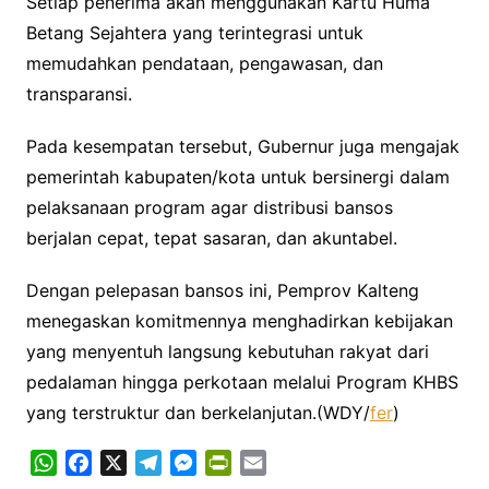
Setiap penerima akan menggunakan Kartu Huma
Betang Sejahtera yang terintegrasi untuk
memudahkan pendataan, pengawasan, dan
transparansi.
Pada kesempatan tersebut, Gubernur juga mengajak
pemerintah kabupaten/kota untuk bersinergi dalam
pelaksanaan program agar distribusi bansos
berjalan cepat, tepat sasaran, dan akuntabel.
Dengan pelepasan bansos ini, Pemprov Kalteng
menegaskan komitmennya menghadirkan kebijakan
yang menyentuh langsung kebutuhan rakyat dari
pedalaman hingga perkotaan melalui Program KHBS
yang terstruktur dan berkelanjutan.(WDY/
fer
)
W
F
X
T
M
P
E
h
a
e
e
r
m