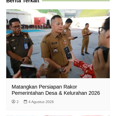
Berita Terkait
p
o
a
g
r
p
k
m
e
i
r
e
n
d
l
y
Matangkan Persiapan Rakor
Pemerintahan Desa & Kelurahan 2026
2
4 Agustus 2026