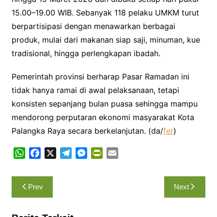
15.00–19.00 WIB. Sebanyak 118 pelaku UMKM turut
berpartisipasi dengan menawarkan berbagai
produk, mulai dari makanan siap saji, minuman, kue
tradisional, hingga perlengkapan ibadah.
Pemerintah provinsi berharap Pasar Ramadan ini
tidak hanya ramai di awal pelaksanaan, tetapi
konsisten sepanjang bulan puasa sehingga mampu
mendorong perputaran ekonomi masyarakat Kota
Palangka Raya secara berkelanjutan. (da/
fer
)
W
F
X
T
M
P
E
h
a
e
e
r
m
a
c
l
s
i
a
Navigasi
Prev
Next
t
e
e
s
n
i
pos
s
b
g
e
t
l
A
o
r
n
F