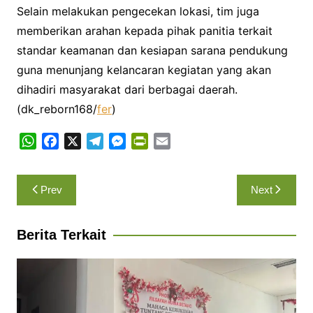
Selain melakukan pengecekan lokasi, tim juga
memberikan arahan kepada pihak panitia terkait
standar keamanan dan kesiapan sarana pendukung
guna menunjang kelancaran kegiatan yang akan
dihadiri masyarakat dari berbagai daerah.
(dk_reborn168/
fer
)
W
F
X
T
M
P
E
h
a
e
e
r
m
a
c
l
s
i
a
Navigasi
Prev
Next
t
e
e
s
n
i
pos
s
b
g
e
t
l
A
o
r
n
F
Berita Terkait
p
o
a
g
r
p
k
m
e
i
r
e
n
d