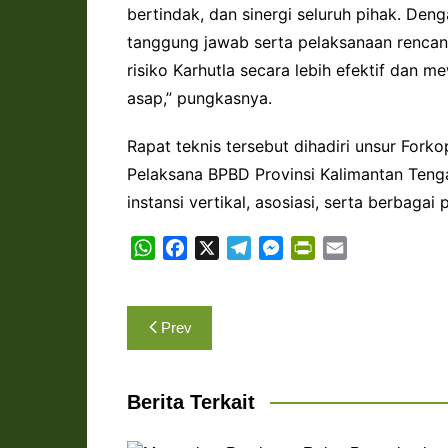
bertindak, dan sinergi seluruh pihak. D
tanggung jawab serta pelaksanaan rencan
risiko Karhutla secara lebih efektif dan
asap,” pungkasnya.
Rapat teknis tersebut dihadiri unsur Fork
Pelaksana BPBD Provinsi Kalimantan Tenga
instansi vertikal, asosiasi, serta berbaga
W
F
X
T
M
P
E
h
a
e
e
r
m
a
c
l
s
i
a
Navigasi
t
e
e
s
n
i
Prev
s
b
g
e
t
l
pos
A
o
r
n
F
p
o
a
g
r
Berita Terkait
p
k
m
e
i
r
e