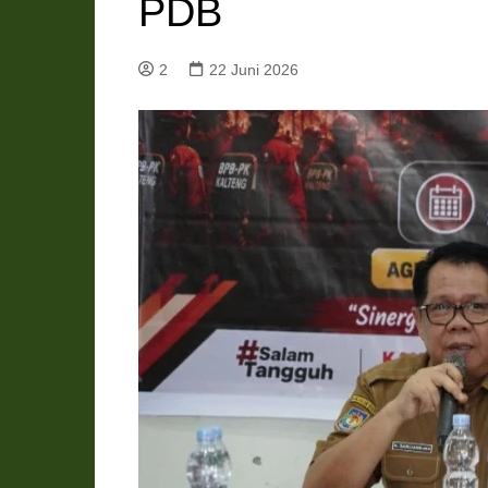
PDB
Pemkab Katingan
DPRD Katingan
Pemkab Kobar
DPRD Kotawaringin Bar
2
22 Juni 2026
Pemkab Kotim
DPRD Kotawaringin Ti
Pemkab Lamandau
DPRD Lamandau
Pemkab Murung Raya
DPRD Murung Raya
Pemkab Pulang Pisau
DPRD Pulang Pisau
Pemkab Seruyan
DPRD Seruyan
Pemkab Sukamara
DPRD Sukamara