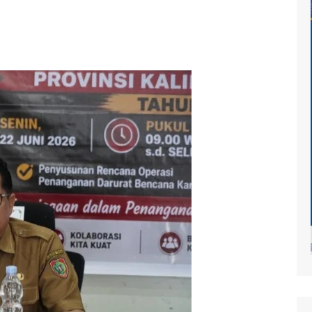
at
mur