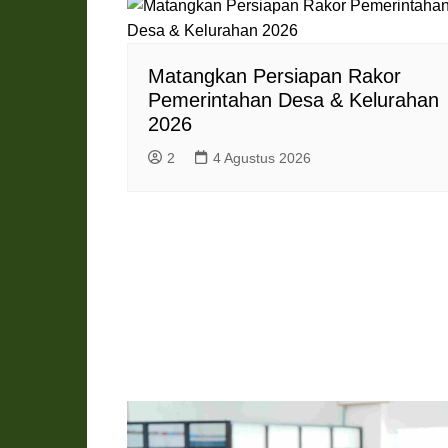
n
d
l
Matangkan Persiapan Rakor
y
Pemerintahan Desa & Kelurahan
2026
2
4 Agustus 2026