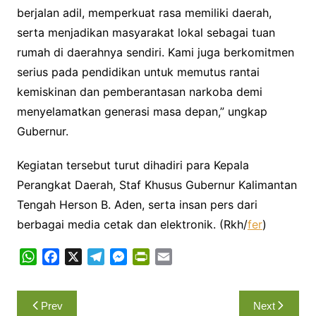
berjalan adil, memperkuat rasa memiliki daerah,
serta menjadikan masyarakat lokal sebagai tuan
rumah di daerahnya sendiri. Kami juga berkomitmen
serius pada pendidikan untuk memutus rantai
kemiskinan dan pemberantasan narkoba demi
menyelamatkan generasi masa depan,” ungkap
Gubernur.
Kegiatan tersebut turut dihadiri para Kepala
Perangkat Daerah, Staf Khusus Gubernur Kalimantan
Tengah Herson B. Aden, serta insan pers dari
berbagai media cetak dan elektronik. (Rkh/
fer
)
W
F
X
T
M
P
E
h
a
e
e
r
m
a
c
l
s
i
a
Navigasi
Prev
Next
t
e
e
s
n
i