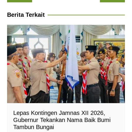
pos
s
b
g
e
t
l
A
o
r
n
F
Berita Terkait
p
o
a
g
r
p
k
m
e
i
r
e
n
d
l
y
Lepas Kontingen Jamnas XII 2026,
Gubernur Tekankan Nama Baik Bumi
Tambun Bungai