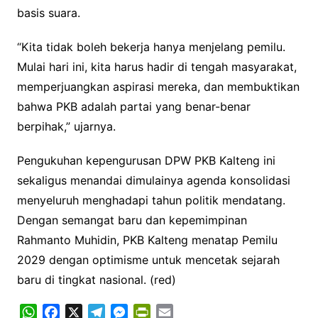
basis suara.
“Kita tidak boleh bekerja hanya menjelang pemilu.
Mulai hari ini, kita harus hadir di tengah masyarakat,
memperjuangkan aspirasi mereka, dan membuktikan
bahwa PKB adalah partai yang benar-benar
berpihak,” ujarnya.
Pengukuhan kepengurusan DPW PKB Kalteng ini
sekaligus menandai dimulainya agenda konsolidasi
menyeluruh menghadapi tahun politik mendatang.
Dengan semangat baru dan kepemimpinan
Rahmanto Muhidin, PKB Kalteng menatap Pemilu
2029 dengan optimisme untuk mencetak sejarah
baru di tingkat nasional. (red)
W
F
X
T
M
P
E