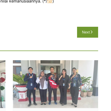
nilai kemanusiaannya. (*/
fer
)
Next