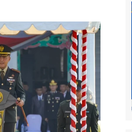
at
mur