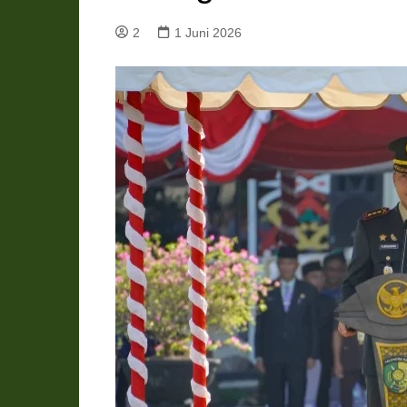
Pemkab Katingan
DPRD Katingan
2
1 Juni 2026
Pemkab Kobar
DPRD Kotawaringin Bar
Pemkab Kotim
DPRD Kotawaringin Ti
Pemkab Lamandau
DPRD Lamandau
Pemkab Murung Raya
DPRD Murung Raya
Pemkab Pulang Pisau
DPRD Pulang Pisau
Pemkab Seruyan
DPRD Seruyan
Pemkab Sukamara
DPRD Sukamara