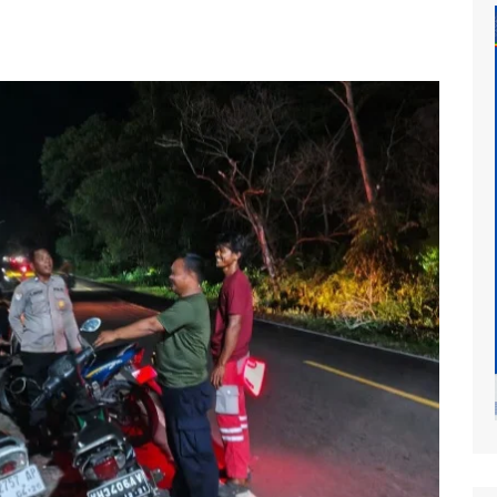
at
mur