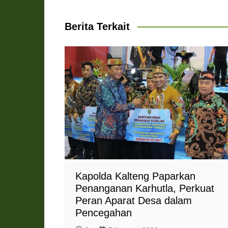
pos
A
o
r
n
F
p
o
a
g
r
Berita Terkait
p
k
m
e
i
r
e
n
d
l
y
Kapolda Kalteng Paparkan
Penanganan Karhutla, Perkuat
Peran Aparat Desa dalam
Pencegahan