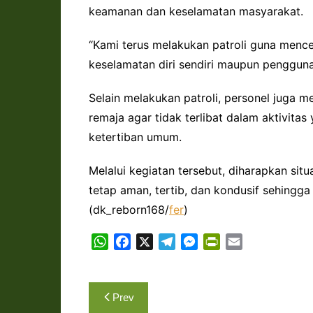
keamanan dan keselamatan masyarakat.
“Kami terus melakukan patroli guna menc
keselamatan diri sendiri maupun pengguna 
Selain melakukan patroli, personel juga
remaja agar tidak terlibat dalam aktivit
ketertiban umum.
Melalui kegiatan tersebut, diharapkan si
tetap aman, tertib, dan kondusif sehingg
(dk_reborn168/
fer
)
W
F
X
T
M
P
E
h
a
e
e
r
m
a
c
l
s
i
a
Navigasi
t
e
e
s
n
i
Prev
s
b
g
e
t
l