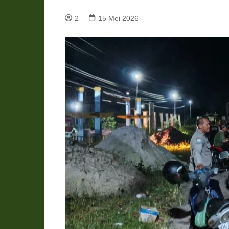
Pemkab Katingan
DPRD Katingan
2
15 Mei 2026
Pemkab Kobar
DPRD Kotawaringin Bar
Pemkab Kotim
DPRD Kotawaringin Ti
Pemkab Lamandau
DPRD Lamandau
Pemkab Murung Raya
DPRD Murung Raya
Pemkab Pulang Pisau
DPRD Pulang Pisau
Pemkab Seruyan
DPRD Seruyan
Pemkab Sukamara
DPRD Sukamara