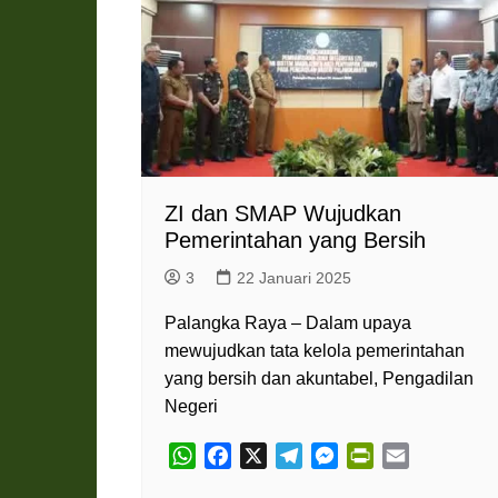
Pemkab Katingan
DPRD Katingan
Pemkab Kobar
DPRD Kotawaringin Bar
Pemkab Kotim
DPRD Kotawaringin Ti
Pemkab Lamandau
DPRD Lamandau
Pemkab Murung Raya
DPRD Murung Raya
Pemkab Pulang Pisau
DPRD Pulang Pisau
ZI dan SMAP Wujudkan
Pemerintahan yang Bersih
Pemkab Seruyan
DPRD Seruyan
Pemkab Sukamara
DPRD Sukamara
3
22 Januari 2025
Palangka Raya – Dalam upaya
mewujudkan tata kelola pemerintahan
yang bersih dan akuntabel, Pengadilan
Negeri
W
F
X
T
M
P
E
h
a
e
e
r
m