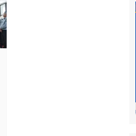
at
mur