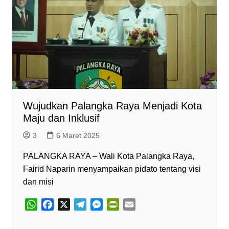
Wujudkan Palangka Raya Menjadi Kota
Maju dan Inklusif
3
6 Maret 2025
PALANGKA RAYA – Wali Kota Palangka Raya,
Fairid Naparin menyampaikan pidato tentang visi
dan misi
W
F
X
T
M
P
E
h
a
e
e
r
m
a
c
l
s
i
a