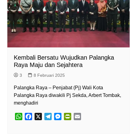
Kembali Bersatu Wujudkan Palangka
Raya Maju dan Sejahtera
3
8 Februari 2025
Palangka Raya – Penjabat (Pj) Wali Kota
Palangka Raya diwakili Pj Sekda, Arbert Tombak,
menghadiri
W
F
X
T
M
P
E
h
a
e
e
r
m
a
c
l
s
i
a