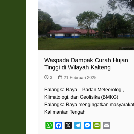
Pemkab Katingan
DPRD Katingan
Pemkab Kobar
DPRD Kotawaringin Bar
Pemkab Kotim
DPRD Kotawaringin Ti
Pemkab Lamandau
DPRD Lamandau
Pemkab Murung Raya
DPRD Murung Raya
Pemkab Pulang Pisau
DPRD Pulang Pisau
Waspada Dampak Curah Hujan
Pemkab Seruyan
DPRD Seruyan
Tinggi di Wilayah Kalteng
Pemkab Sukamara
DPRD Sukamara
3
21 Februari 2025
Palangka Raya – Badan Meteorologi,
Klimatologi, dan Geofisika (BMKG)
Palangka Raya mengingatkan masyaraka
Kalimantan Tengah
W
F
X
T
M
P
E
h
a
e
e
r
m