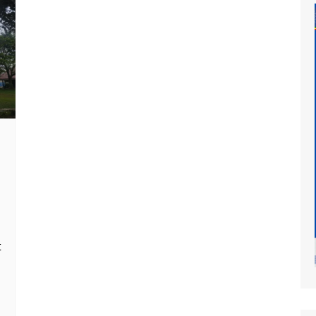
at
mur
t