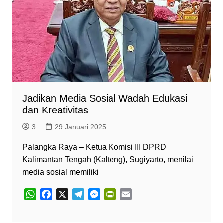
Jadikan Media Sosial Wadah Edukasi
dan Kreativitas
3
29 Januari 2025
Palangka Raya – Ketua Komisi III DPRD
Kalimantan Tengah (Kalteng), Sugiyarto, menilai
media sosial memiliki
W
F
X
T
M
P
E
h
a
e
e
r
m
a
c
l
s
i
a