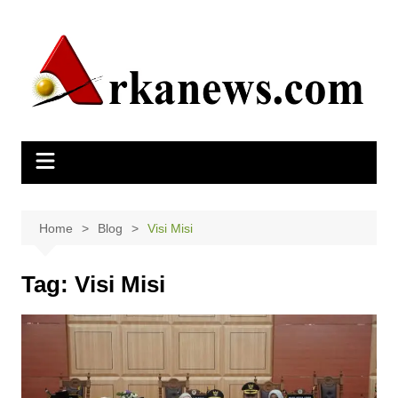
Skip
to
content
Home
Blog
Visi Misi
Tag:
Visi Misi