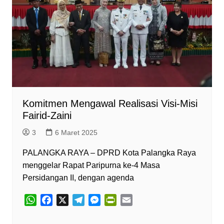
Komitmen Mengawal Realisasi Visi-Misi
Fairid-Zaini
3
6 Maret 2025
PALANGKA RAYA – DPRD Kota Palangka Raya
menggelar Rapat Paripurna ke-4 Masa
Persidangan II, dengan agenda
W
F
X
T
M
P
E
h
a
e
e
r
m
a
c
l
s
i
a