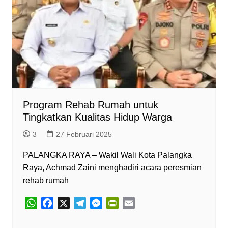
Program Rehab Rumah untuk
Tingkatkan Kualitas Hidup Warga
3
27 Februari 2025
PALANGKA RAYA – Wakil Wali Kota Palangka
Raya, Achmad Zaini menghadiri acara peresmian
rehab rumah
W
F
X
T
M
P
E
h
a
e
e
r
m
a
c
l
s
i
a