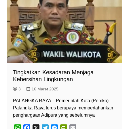
Tingkatkan Kesadaran Menjaga
Kebersihan Lingkungan
3
16 Maret 2025
PALANGKA RAYA – Pemerintah Kota (Pemko)
Palangka Raya terus berupaya mempertahankan
penghargaan Adipura yang sebelumnya
W
F
X
T
M
P
E