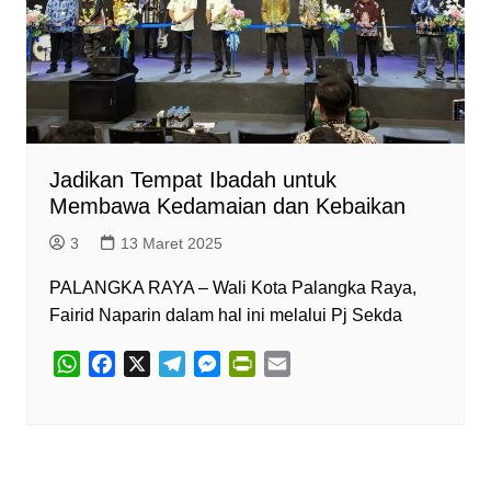
Jadikan Tempat Ibadah untuk
Membawa Kedamaian dan Kebaikan
3
13 Maret 2025
PALANGKA RAYA – Wali Kota Palangka Raya,
Fairid Naparin dalam hal ini melalui Pj Sekda
W
F
X
T
M
P
E
h
a
e
e
r
m
a
c
l
s
i
a
t
e
e
s
n
i
s
b
g
e
t
l