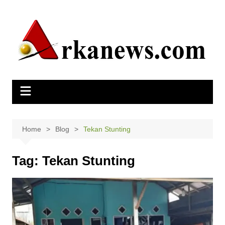
Skip
to
content
Home
Blog
Tekan Stunting
Tag:
Tekan Stunting