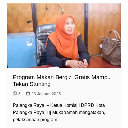
t
e
e
s
n
i
s
b
g
e
t
l
A
o
r
n
F
p
o
a
g
r
p
k
m
e
i
r
e
n
d
l
y
Program Makan Bergizi Gratis Mampu
Tekan Stunting
3
23 Januari 2025
Palangka Raya – Ketua Komisi I DPRD Kota
Palangka Raya, Hj Mukarramah mengatakan,
pelaksanaan program