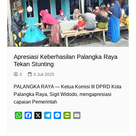
Apresiasi Keberhasilan Palangka Raya
Tekan Stunting
3
3 Juli 2025
PALANGKA RAYA — Ketua Komisi III DPRD Kota
Palangka Raya, Sigit Widodo, mengapresiasi
capaian Pemerintah
W
F
X
T
M
P
E
h
a
e
e
r
m
a
c
l
s
i
a