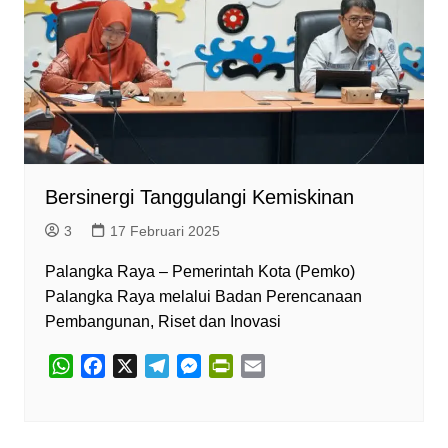
A
o
r
n
F
p
o
a
g
r
p
k
m
e
i
r
e
n
d
l
y
Bersinergi Tanggulangi Kemiskinan
3
17 Februari 2025
Palangka Raya – Pemerintah Kota (Pemko)
Palangka Raya melalui Badan Perencanaan
Pembangunan, Riset dan Inovasi
W
F
X
T
M
P
E
h
a
e
e
r
m
a
c
l
s
i
a
t
e
e
s
n
i