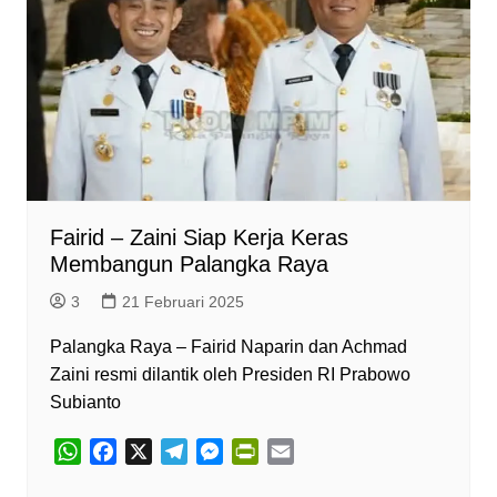
Fairid – Zaini Siap Kerja Keras
Membangun Palangka Raya
3
21 Februari 2025
Palangka Raya – Fairid Naparin dan Achmad
Zaini resmi dilantik oleh Presiden RI Prabowo
Subianto
W
F
X
T
M
P
E
h
a
e
e
r
m