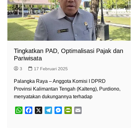
Tingkatkan PAD, Optimalisasi Pajak dan
Pariwisata
3
17 Februari 2025
Palangka Raya – Anggota Komisi I DPRD
Provinsi Kalimantan Tengah (Kalteng), Purdiono,
menyatakan dukungannya terhadap
W
F
X
T
M
P
E
h
a
e
e
r
m
a
c
l
s
i
a
t
e
e
s
n
i