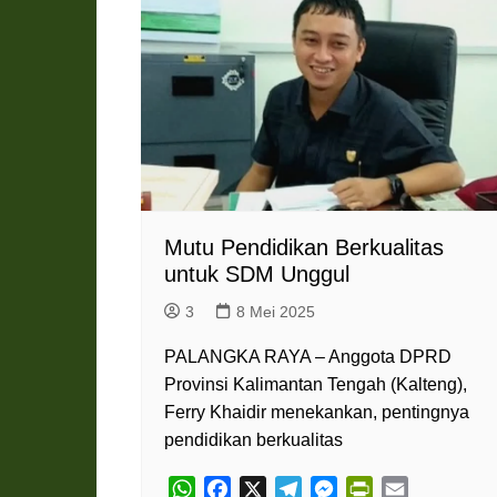
Pemkab Katingan
DPRD Katingan
Pemkab Kobar
DPRD Kotawaringin Bar
Pemkab Kotim
DPRD Kotawaringin Ti
Pemkab Lamandau
DPRD Lamandau
Pemkab Murung Raya
DPRD Murung Raya
Pemkab Pulang Pisau
DPRD Pulang Pisau
Pemkab Seruyan
DPRD Seruyan
Mutu Pendidikan Berkualitas
untuk SDM Unggul
Pemkab Sukamara
DPRD Sukamara
3
8 Mei 2025
PALANGKA RAYA – Anggota DPRD
Provinsi Kalimantan Tengah (Kalteng),
Ferry Khaidir menekankan, pentingnya
pendidikan berkualitas
W
F
X
T
M
P
E