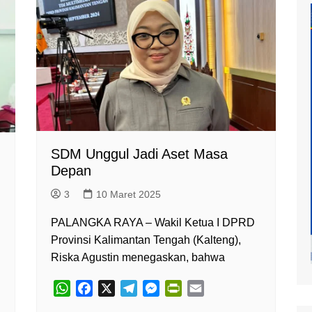
at
mur
SDM Unggul Jadi Aset Masa
Depan
3
10 Maret 2025
PALANGKA RAYA – Wakil Ketua I DPRD
Provinsi Kalimantan Tengah (Kalteng),
Riska Agustin menegaskan, bahwa
W
F
X
T
M
P
E
h
a
e
e
r
m