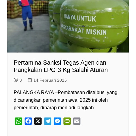
Pertamina Sanksi Tegas Agen dan
Pangkalan LPG 3 Kg Salahi Aturan
3
14 Februari 2025
PALANGKA RAYA –Pembatasan distribusi yang
dicanangkan pemerintah awal 2025 ini oleh
pemerintah, diharap menjadi langkah
W
F
X
T
M
P
E
h
a
e
e
r
m
a
c
l
s
i
a