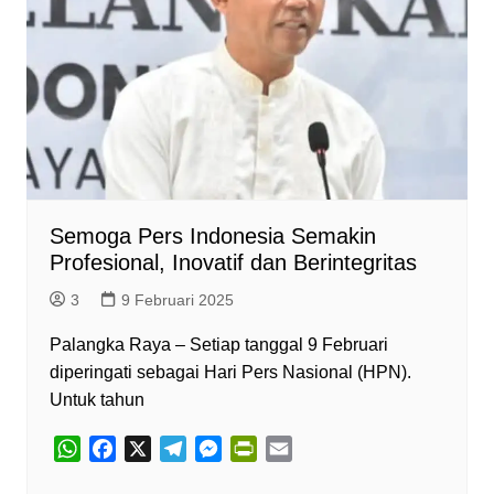
Semoga Pers Indonesia Semakin
Profesional, Inovatif dan Berintegritas
3
9 Februari 2025
Palangka Raya – Setiap tanggal 9 Februari
diperingati sebagai Hari Pers Nasional (HPN).
Untuk tahun
W
F
X
T
M
P
E
h
a
e
e
r
m