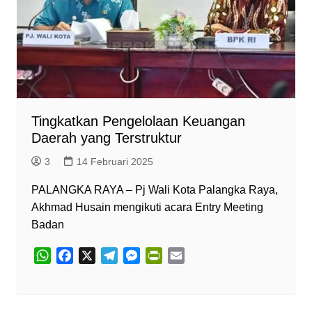
Tingkatkan Pengelolaan Keuangan
Daerah yang Terstruktur
3
14 Februari 2025
PALANGKA RAYA – Pj Wali Kota Palangka Raya,
Akhmad Husain mengikuti acara Entry Meeting
Badan
W
F
X
T
M
P
E
h
a
e
e
r
m
a
c
l
s
i
a
t
e
e
s
n
i