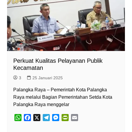
Perkuat Kualitas Pelayanan Publik
Kecamatan
3
25 Januari 2025
Palangka Raya – Pemerintah Kota Palangka
Raya melalui Bagian Pemerintahan Setda Kota
Palangka Raya menggelar
W
F
X
T
M
P
E
h
a
e
e
r
m
a
c
l
s
i
a