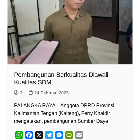
Pembangunan Berkualitas Diawali
Kualitas SDM
3
14 Februari 2025
PALANGKA RAYA – Anggota DPRD Provinsi
Kalimantan Tengah (Kalteng), Ferry Khaidir
mengatakan, pembangunan Sumber Daya
W
F
X
T
M
P
E