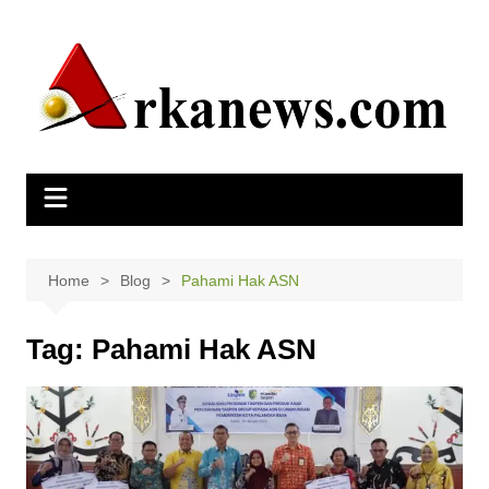
Skip
to
content
Home
Blog
Pahami Hak ASN
Tag:
Pahami Hak ASN