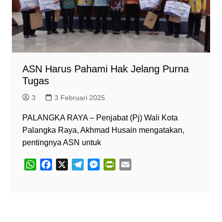
ASN Harus Pahami Hak Jelang Purna
Tugas
3
3 Februari 2025
PALANGKA RAYA – Penjabat (Pj) Wali Kota
Palangka Raya, Akhmad Husain mengatakan,
pentingnya ASN untuk
W
F
X
T
M
P
E
h
a
e
e
r
m
a
c
l
s
i
a
t
e
e
s
n
i
s
b
g
e
t
l