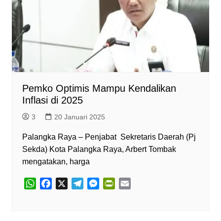
Pemko Optimis Mampu Kendalikan
Inflasi di 2025
3
20 Januari 2025
Palangka Raya – Penjabat Sekretaris Daerah (Pj
Sekda) Kota Palangka Raya, Arbert Tombak
mengatakan, harga
W
F
X
T
M
P
E
h
a
e
e
r
m
a
c
l
s
i
a
t
e
e
s
n
i