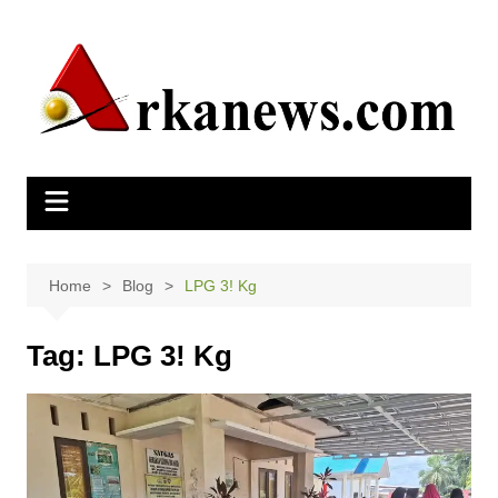
Skip
to
content
Home
Blog
LPG 3! Kg
Tag:
LPG 3! Kg