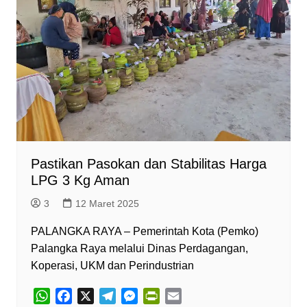
Pastikan Pasokan dan Stabilitas Harga
LPG 3 Kg Aman
3
12 Maret 2025
PALANGKA RAYA – Pemerintah Kota (Pemko)
Palangka Raya melalui Dinas Perdagangan,
Koperasi, UKM dan Perindustrian
W
F
X
T
M
P
E