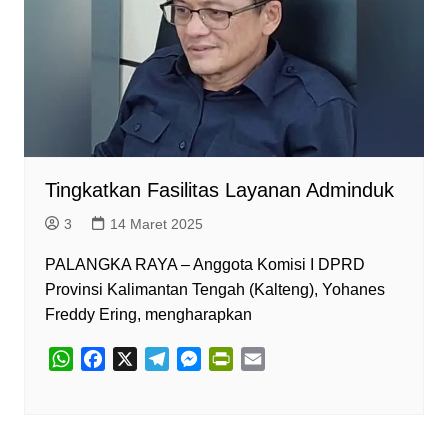
Tingkatkan Fasilitas Layanan Adminduk
3
14 Maret 2025
PALANGKA RAYA – Anggota Komisi I DPRD
Provinsi Kalimantan Tengah (Kalteng), Yohanes
Freddy Ering, mengharapkan
W
F
X
T
M
P
E
h
a
e
e
r
m
a
c
l
s
i
a
t
e
e
s
n
i