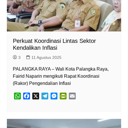
Perkuat Koordinasi Lintas Sektor
Kendalikan Inflasi
3
11 Agustus 2025
PALANGKA RAYA – Wali Kota Palangka Raya,
Fairid Naparin mengikuti Rapat Koordinasi
(Rakor) Pengendalian Inflasi
W
F
X
T
M
P
E
h
a
e
e
r
m
a
c
l
s
i
a
t
e
e
s
n
i
s
b
g
e
t
l