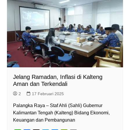
A
o
r
n
F
p
o
a
g
r
p
k
m
e
i
r
e
n
d
l
y
Jelang Ramadan, Inflasi di Kalteng
Aman dan Terkendali
2
17 Februari 2025
Palangka Raya – Staf Ahli (Sahli) Gubernur
Kalimantan Tengah (Kalteng) Bidang Ekonomi,
Keuangan dan Pembangunan