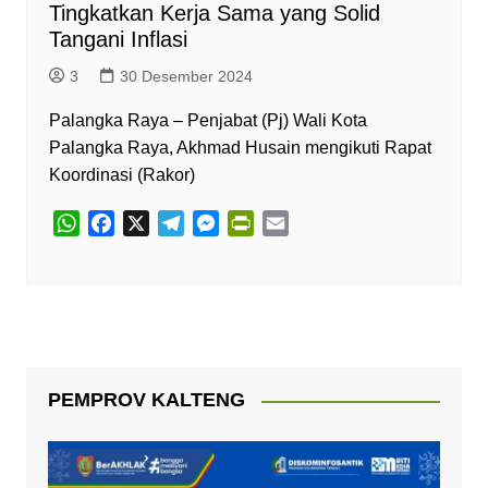
Tingkatkan Kerja Sama yang Solid
Tangani Inflasi
3
30 Desember 2024
Palangka Raya – Penjabat (Pj) Wali Kota
Palangka Raya, Akhmad Husain mengikuti Rapat
Koordinasi (Rakor)
W
F
X
T
M
P
E
h
a
e
e
r
m
a
c
l
s
i
a
t
e
e
s
n
i
s
b
g
e
t
l
A
o
r
n
F
p
o
a
g
r
PEMPROV KALTENG
p
k
m
e
i
r
e
n
d