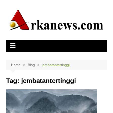
Skip
to
content
Home
Blog
jembatantertinggi
Tag:
jembatantertinggi