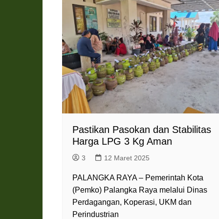
Pemkab Katingan
DPRD Katingan
Pemkab Kobar
DPRD Kotawaringin Bar
Pemkab Kotim
DPRD Kotawaringin Ti
Pemkab Lamandau
DPRD Lamandau
Pemkab Murung Raya
DPRD Murung Raya
Pemkab Pulang Pisau
DPRD Pulang Pisau
Pemkab Seruyan
DPRD Seruyan
Pemkab Sukamara
DPRD Sukamara
Pastikan Pasokan dan Stabilitas
Harga LPG 3 Kg Aman
3
12 Maret 2025
PALANGKA RAYA – Pemerintah Kota
(Pemko) Palangka Raya melalui Dinas
Perdagangan, Koperasi, UKM dan
Perindustrian