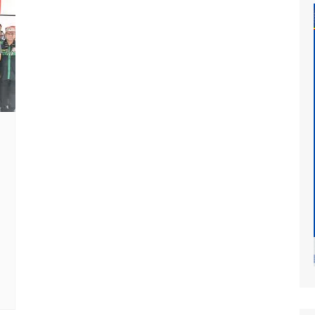
at
mur