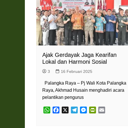
Pemkab Katingan
DPRD Katingan
Pemkab Kobar
DPRD Kotawaringin Bar
Pemkab Kotim
DPRD Kotawaringin Ti
Pemkab Lamandau
DPRD Lamandau
Pemkab Murung Raya
DPRD Murung Raya
Pemkab Pulang Pisau
DPRD Pulang Pisau
Ajak Gerdayak Jaga Kearifan
Lokal dan Harmoni Sosial
Pemkab Seruyan
DPRD Seruyan
Pemkab Sukamara
DPRD Sukamara
3
16 Februari 2025
Palangka Raya – Pj Wali Kota Palangka
Raya, Akhmad Husain menghadiri acara
pelantikan pengurus
W
F
X
T
M
P
E
h
a
e
e
r
m
a
c
l
s
i
a