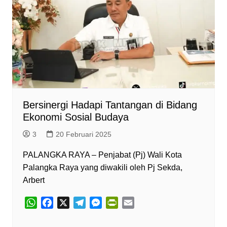
Bersinergi Hadapi Tantangan di Bidang
Ekonomi Sosial Budaya
3
20 Februari 2025
PALANGKA RAYA – Penjabat (Pj) Wali Kota
Palangka Raya yang diwakili oleh Pj Sekda,
Arbert
W
F
X
T
M
P
E
h
a
e
e
r
m
a
c
l
s
i
a